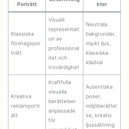
Porträtt
kter
Visuell
Neutrala
representati
Klassiska
bakgrunder,
on av
företagspor
mjukt ljus,
professional
trätt
klassiska
itet och
klädval
trovärdighet
Kraftfulla
Autentiska
visuella
Kreativa
poser,
berättelser
reklamportr
miljöberättel
anpassade
ätt
se, kreativ
för
ljussättning